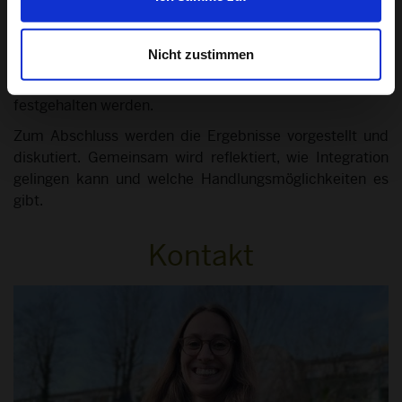
die Gruppe und Institution angepasst werden; Beispiele
wären eine Fotoausstellung zum Thema mit eigenen
Nicht zustimmen
Fotos. Jedenfalls, soll durch das Projekt die eigene Sicht
der Jugendlichen auf die besprochenen Themen
festgehalten werden.
Zum Abschluss werden die Ergebnisse vorgestellt und
diskutiert. Gemeinsam wird reflektiert, wie Integration
gelingen kann und welche Handlungsmöglichkeiten es
gibt.
Kontakt