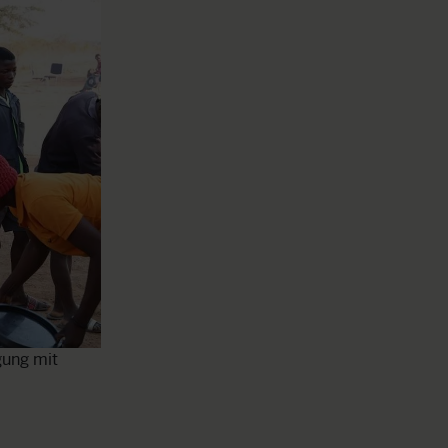
Kinder bekommen einen nahrhaften Erdnussbrei 
gung mit