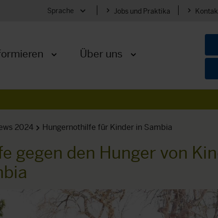
Sprache
Jobs und Praktika
Kontak
Menü öffnen
formieren
Über uns
Menü öffnen
Menü öffnen
ews 2024
Hungernothilfe für Kinder in Sambia
fe gegen den Hunger von Ki
mbia