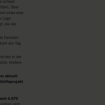
as schwer
führt. Über
em etwa eine
e Lage
t, die die
ele Familien
lzeit am Tag
echen in der
sind. Andere
ns aktuell
hilfeprojekt
samt 4.679
nities sind