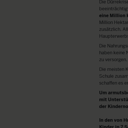
Die Dürrekris
beeinträchtig
eine Million
Million Hekt
zusätzlich. A
Haupterwerbsq
Die Nahrungs
haben keine N
zu versorgen.
Die meisten 
Schule zusam
schaffen es e
Um armutsbet
mit Unterst
der Kinderno
In den von H
Kinder in 7 