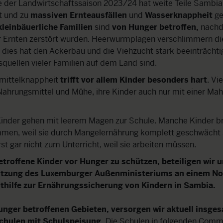
e der Landwirtschaftssaison 2023/24 hat weite Teile Sambi
t und zu
massiven Ernteausfällen
und
Wasserknappheit
ge
 kleinbäuerliche Familien
sind
von Hunger betroffen,
nachd
ar Ernten zerstört wurden. Heerwurmplagen verschlimmern di
ll dies hat den Ackerbau und die Viehzucht stark beeinträchtig
uellen vieler Familien auf dem Land sind.
mittelknappheit
trifft vor allem Kinder besonders hart
. Vi
ahrungsmittel und Mühe, ihre Kinder auch nur mit einer Mah
Kinder gehen mit leerem Magen zur Schule. Manche Kinder br
men, weil sie durch Mangelernährung komplett geschwächt 
rst gar nicht zum Unterricht, weil sie arbeiten müssen.
roffene Kinder vor Hunger zu schützen, beteiligen wir u
ützung des Luxemburger Außenministeriums an einem Not
thilfe zur Ernährungssicherung von Kindern in Sambia.
unger betroffenen Gebieten, versorgen wir aktuell insge
Schulen mit Schulspeisung.
Die Schulen in folgenden Commu