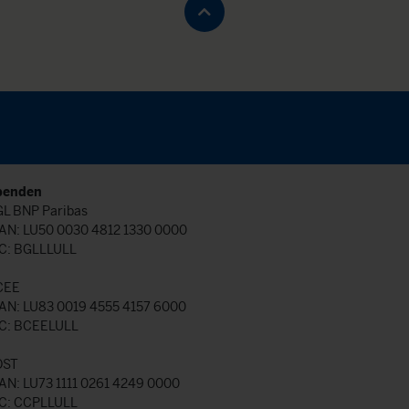
penden
L BNP Paribas
AN: LU50 0030 4812 1330 0000
C: BGLLLULL
CEE
AN: LU83 0019 4555 4157 6000
C: BCEELULL
OST
AN: LU73 1111 0261 4249 0000
C: CCPLLULL