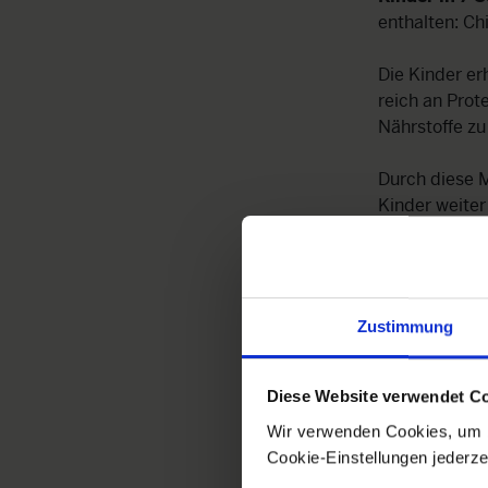
enthalten: Ch
Die Kinder er
reich an Prot
Nährstoffe zu
Durch diese M
Kinder weiter
anderweitig 
arbeiten gehe
Unser
Projek
Zustimmung
Fehlzeiten in
geschwächt fü
Zusätzlich n
Diese Website verwendet C
Schwangersch
Wir verwenden Cookies, um b
können wir di
Cookie-Einstellungen jederze
David Immer.