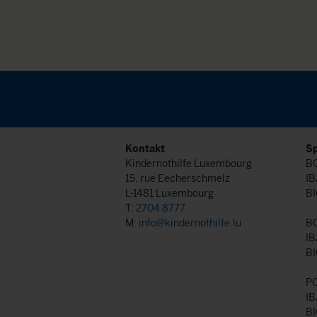
Kontakt
S
Kindernothilfe Luxembourg
BG
15, rue Eecherschmelz
IB
L-1481 Luxembourg
BI
T:
2704 8777
M:
info@kindernothilfe.lu
B
IB
BI
P
IB
BI