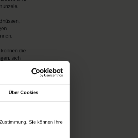
munzele.
rdnüssen,
gen
önnen.
 können die
gen, sich
dingungen
nehmen die
Über Cookies
lernährung zu
eren können.
r Projekt
 Zustimmung. Sie können Ihre
hützen“, so