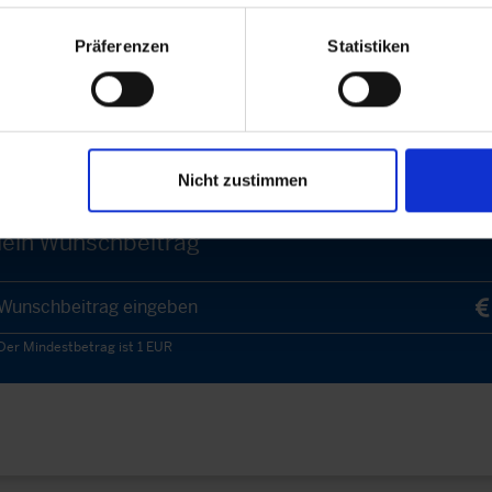
Präferenzen
Statistiken
Jetzt online spenden!
rnährungssicherung von notleidenden Kindern in Sambia bei.
Nicht zustimmen
ein Wunschbeitrag
Wunschbeitrag eingeben
Der Mindestbetrag ist 1 EUR