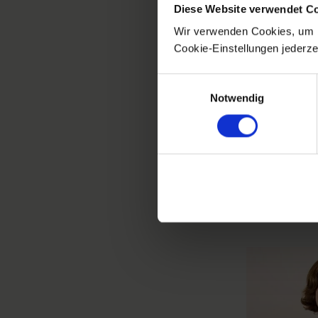
Am 12. Juli f
Diese Website verwendet C
Schülern auc
Wir verwenden Cookies, um b
Schecküberre
Cookie-Einstellungen jederze
Patrick Reine
verbessern un
Einwilligungsauswahl
Engagement.
Notwendig
Danielle Gon
Schüler sind s
können. Geme
können.“