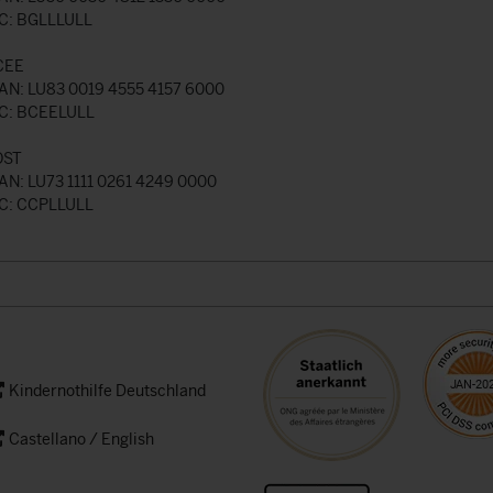
C: BGLLLULL
CEE
AN: LU83 0019 4555 4157 6000
C: BCEELULL
OST
AN: LU73 1111 0261 4249 0000
C: CCPLLULL
Kindernothilfe Deutschland
Castellano / English