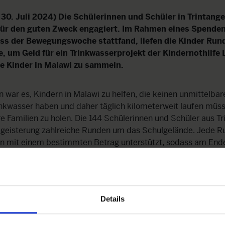
30. Juli 2024)
Die Schülerinnen und Schüler in Trintange
ür den guten Zweck engagiert. Im Rahmen eines Spendenl
ss der Bewegungswoche stattfand, liefen die Kinder Run
, um Geld für ein Trinkwasserprojekt der Kindernothilf
ge Kinder in Malawi zu sammeln.
on war es, Kindern in Malawi zu helfen, die keinen unmittelba
nkwasser haben und daher täglich kilometerweit laufen müs
re Familien zu holen. Die 144 Schülerinnen und Schüler aus Tr
egeisterung zahlreiche Runden um das Schulgelände. Jede 
n mit einem bestimmten Betrag unterstützt, sodass am End
umme zusammenkam. 3.500 Euro davon gingen an die Luxe
fe Luxembourg. Das gesammelte Geld kommt
asserprojekt
zugute, das sich im Norden von Malawi für den 
anitären Anlagen sowie die Bereitstellung von sauberem Tr
Details