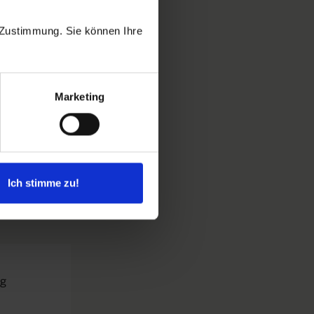
 neben den
Im Rahmen der
 Zustimmung. Sie können Ihre
embourg,
wi zu
das tolle
Marketing
nnen und
der leisten zu
 bewirken
Ich stimme zu!
ng