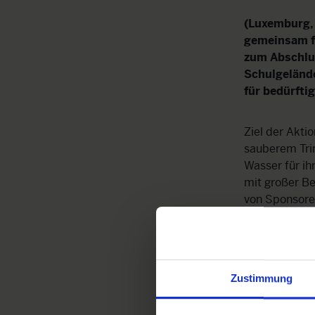
(Luxemburg, 
gemeinsam f
zum Abschlu
Schulgelände
für bedürfti
Ziel der Akti
sauberem Tri
Wasser für ih
mit großer B
von Sponsore
stattliche S
Kindernothil
einem
Trinkw
Brunnen und s
Zustimmung
einsetzt.