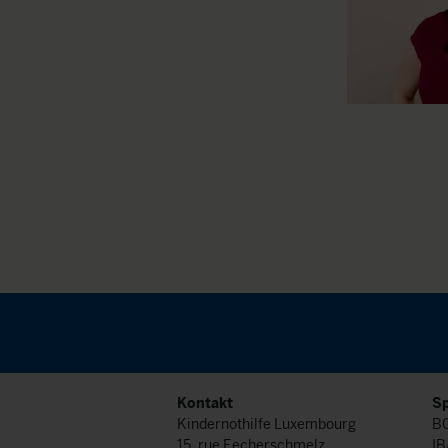
Kontakt
S
Kindernothilfe Luxembourg
BG
15, rue Eecherschmelz
IB