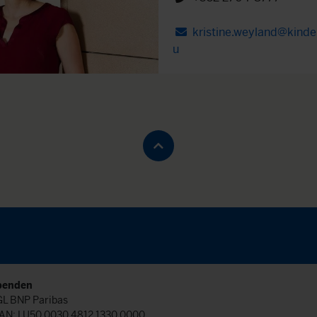
kristine.weyland@kinder
u
penden
L BNP Paribas
AN: LU50 0030 4812 1330 0000