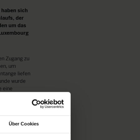
 haben sich
aufs, der
den um das
e Luxembourg
ren Zugang zu
sen, um
intange liefen
Runde wurde
e eine
mburger ONG
Bau von 20
inkwasser
Über Cookies