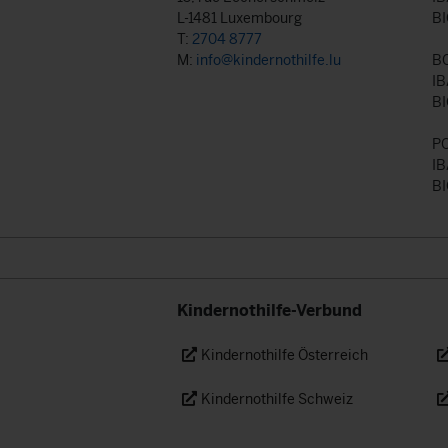
L-1481 Luxembourg
BI
T:
2704 8777
M:
info@kindernothilfe.lu
B
IB
BI
P
IB
BI
Kindernothilfe-Verbund
Kindernothilfe Österreich
Kindernothilfe Schweiz