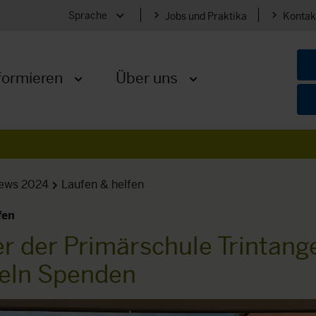
Sprache
Jobs und Praktika
Kontak
Menü öffnen
formieren
Über uns
Menü öffnen
Menü öffnen
ews 2024
Laufen & helfen
fen
r der Primärschule Trintang
ln Spenden