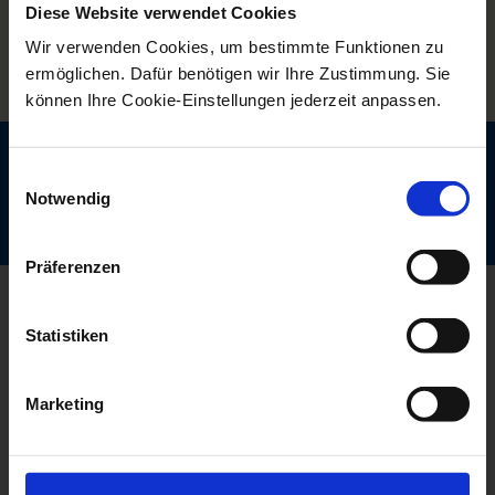
Diese Website verwendet Cookies
Wir verwenden Cookies, um bestimmte Funktionen zu
ermöglichen. Dafür benötigen wir Ihre Zustimmung. Sie
können Ihre Cookie-Einstellungen jederzeit anpassen.
Einwilligungsauswahl
Notwendig
Präferenzen
Kontakt
Kindernothilfe Luxembourg
Statistiken
15, rue Eecherschmelz
L-1481 Luxembourg
T:
2704 8777
Marketing
M:
info@kindernothilfe.lu
Spenden
BGL BNP Paribas