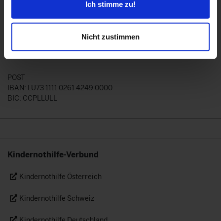
Ich stimme zu!
IBAN: LU50 0030 4812 1330 0000
BIC: BGLLLULL
BCEE
Nicht zustimmen
IBAN: LU83 0019 4555 4157 6000
BIC: BCEELULL
POST
IBAN: LU73 1111 0261 4249 0000
BIC: CCPLLULL
Kindernothilfe-Verbund
Kindernothilfe Österreich
Kindernothilfe Schweiz
Kindernothilfe Deutschland