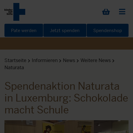
Pate werden
Jetzt spenden
Spendenshop
Startseite
Informieren
News
Weitere News
Naturata
Spendenaktion Naturata
in Luxemburg: Schokolade
macht Schule