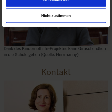
Nicht zustimmen
Dank des Kindernothilfe-Projektes kann Girasol endlich
in die Schule gehen (Quelle: Herrmanny)
Kontakt