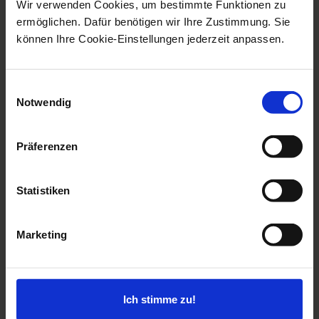
Wir verwenden Cookies, um bestimmte Funktionen zu
ermöglichen. Dafür benötigen wir Ihre Zustimmung. Sie
können Ihre Cookie-Einstellungen jederzeit anpassen.
Einwilligungsauswahl
Kristine Weyland
Notwendig
Kommunikation & Marketing
+352 2704-8777
Telefon
Präferenzen
kristine.weyland@kindernothilfe.lu
Statistiken
Marketing
Ich stimme zu!