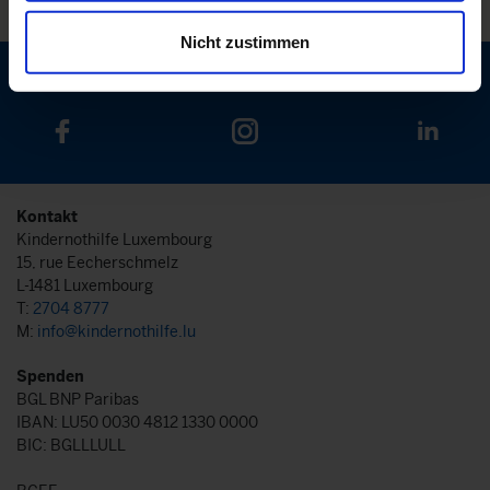
Nicht zustimmen
Kontakt
Kindernothilfe Luxembourg
15, rue Eecherschmelz
L-1481 Luxembourg
T:
2704 8777
M:
info@kindernothilfe.lu
Spenden
BGL BNP Paribas
IBAN: LU50 0030 4812 1330 0000
BIC: BGLLLULL