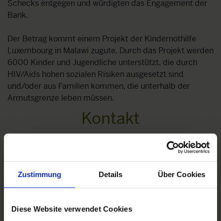
Schecks entgegen und würdigten das Engagement der
Bank.
Der Betrag kommt einem Projekt der Kindernothilfe
Luxembourg in Malawi zugute. Durch das Projekt werden
6000 Kinder und Jugendliche unterstützt, die durch
HIV/Aids hohen sozialen Risiken ausgesetzt sind
und/oder aus Familien kommen, die unterhalb der
Armutsgrenze leben müssen.
Kontakt
Zustimmung
Details
Über Cookies
Diese Website verwendet Cookies