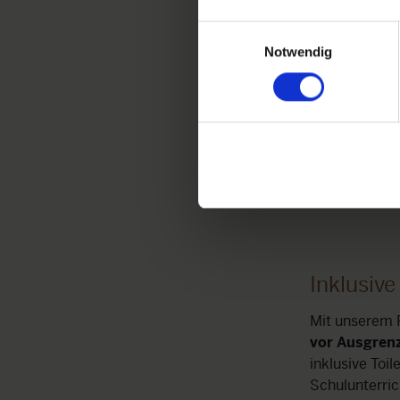
Einwilligungsauswahl
Notwendig
lärung und unterstützen Kinder mit Behinderung
Dank ihrer ha
 eine Schule besuchen und Freunde finden
Nkhata Bay C
Inklusiv
Mit unserem P
vor Ausgren
inklusive Toi
Schulunterric