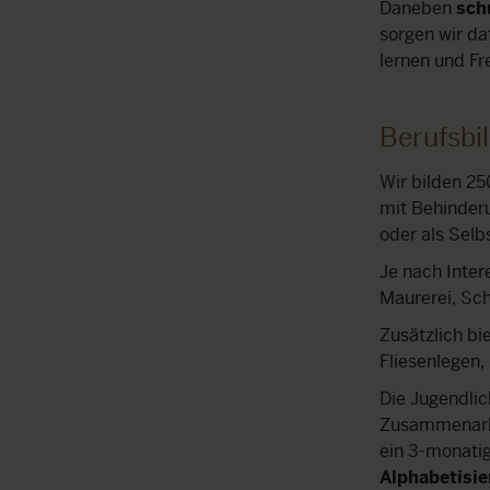
Daneben
sch
sorgen wir da
lernen und Fr
Berufsbi
Wir bilden 2
mit Behinderu
oder als Selb
Je nach Inter
Maurerei, Sch
Zusätzlich bi
Fliesenlegen,
Die Jugendlic
Zusammenarbe
ein 3-monati
Alphabetisi