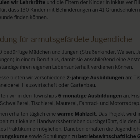
ulen wir Lehrkräfte
und die Eltern der Kinder in inklusiver B
für, dass 130 Kinder mit Behinderungen an 41 Grundschulen
eunde finden können.
ldung für armutsgefärdete Jugendliche
50 bedürftige Mädchen und Jungen (Straßenkinder, Waisen, J
ngen) in einem Beruf aus, damit sie anschließend eine Anste
ständige ihren eigenen Lebensunterhalt verdienen können.
esse bieten wir verschiedene
2-jährige Ausbildungen
an: Tis
neiderei, Hauswirtschaft oder Gartenbau.
eten wir in den Townships
6-monatige Ausbildungen
an: Fris
 Schweißerei, Tischlerei, Maurerei, Fahrrad- und Motorradrep
hen erhalten täglich eine
warme Mahlzeit
. Das Projekt wird i
it mit lokalen Handwerksbetrieben durchgeführt, die den 
ges Praktikum ermöglichen. Daneben erhalten die Jugendlic
erungskurse
sowie Schulungen zu
betriebswirtschaftliche