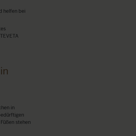
 helfen bei
tes
e TEVETA
in
chen in
edürftigen
 Füßen stehen