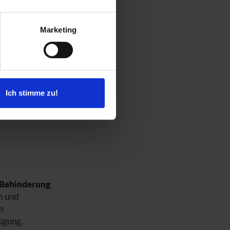
Marketing
Ich stimme zu!
chin im
Auszubildende in schwierigen Lebenssituatione
ben.
durch psychosoziale Betreuung.
 Behinderung
n und
n
ügung.