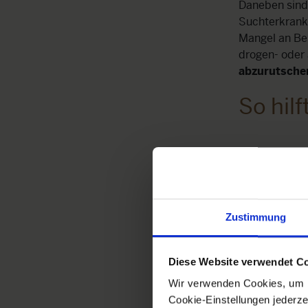
Daneben sind 
Suchterkrank
Mangel an Be
drogen- oder
abzurutsche
So hilf
Zustimmung
Diese Website verwendet C
Wir verwenden Cookies, um b
Cookie-Einstellungen jederze