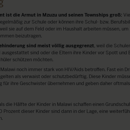
g
nt ist die Armut in Mzuzu und seinen Townships groß:
Vie
egelmäßig zur Schule oder können ihre Schul- bzw. Berufsbi
weil sie auf dem Feld oder im Haushalt arbeiten müssen, u
ommen beizutragen.
ehinderung sind meist völlig ausgegrenzt
, weil die Schule
ausgestattet sind oder die Eltern ihre Kinder vor Spott und
chüler schützen möchten.
t Malawi noch immer stark von HIV/Aids betroffen. Fast ein Dri
gelten als verwaist oder schutzbedürftig. Diese Kinder müss
g für ihre Geschwister übernehmen und geben daher oftmals 
s die Hälfte der Kinder in Malawi schaffen einen Grundschu
0 Prozent dieser Kinder sind dann in der Lage, eine weiterfü
n.