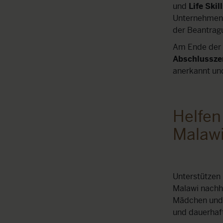
und
Life Skil
Unternehmens
der Beantrag
Am Ende der A
Abschlusszer
anerkannt und 
Helfen
Malawi
Unterstützen 
Malawi nachha
Mädchen und 
und dauerhaft