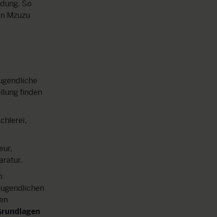
ildung. So
 in Mzuzu
ugendliche
llung finden
chlerei,
eur,
aratur.
n
Jugendlichen
hen
 Grundlagen