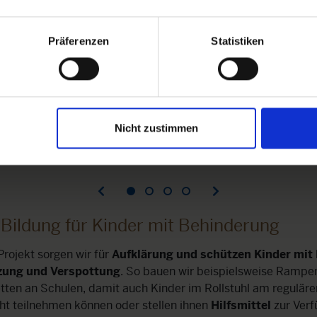
Präferenzen
Statistiken
Nicht zustimmen
uswirtschaftlichen Ausbildung hat Cynthia eine Stelle als Kö
enter bekommen und kann nun von ihrem Einkommen gut le
e Bildung für Kinder mit Behinderung
rojekt sorgen wir für
Aufklärung und schützen Kinder mit
zung und Verspottung
. So bauen wir beispielsweise Rampe
letten an Schulen, damit auch Kinder im Rollstuhl am reguläre
ht teilnehmen können oder stellen ihnen
Hilfsmittel
zur Verf