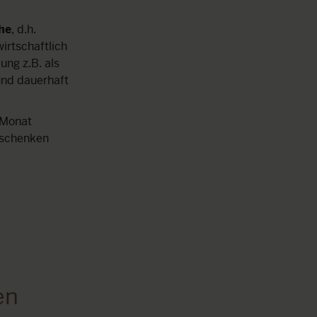
he
, d.h.
irtschaftlich
ng z.B. als
und dauerhaft
 Monat
 schenken
en