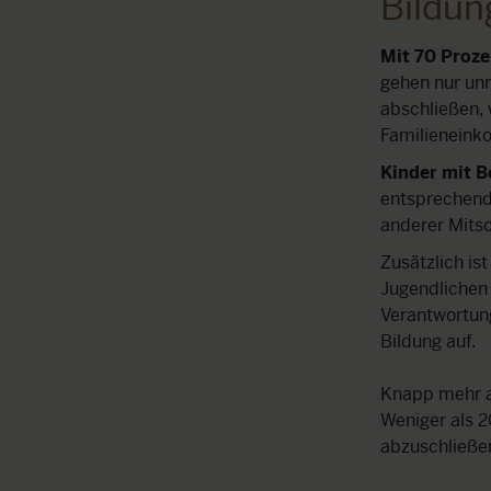
Bildun
Mit 70 Proze
gehen nur unr
abschließen, 
Familieneink
Kinder mit B
entsprechend 
anderer Mits
Zusätzlich is
Jugendlichen 
Verantwortun
Bildung auf.
Knapp mehr al
Weniger als 2
abzuschließe