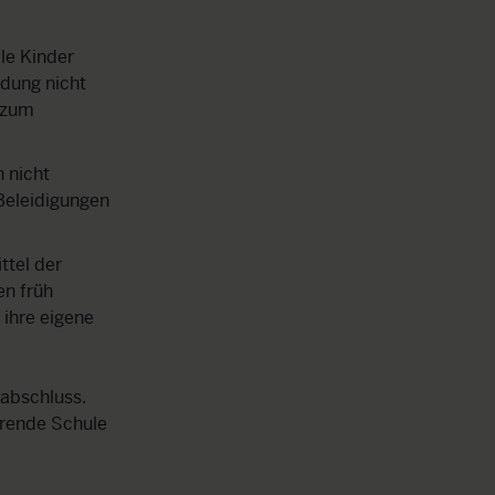
le Kinder
ldung nicht
m zum
n nicht
 Beleidigungen
ttel der
en früh
ihre eigene
labschluss.
hrende Schule