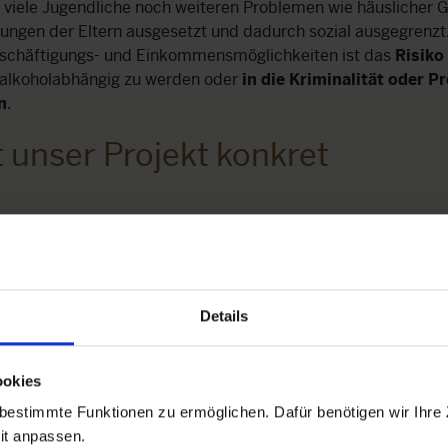
viele Jugendliche noch weiteren Problemen wie häuslicher 
ungen der Eltern ausgesetzt und dadurch sozial ausgegrenzt
schäftigungs- und Einkommensmöglichkeiten ist das
Risiko
 alkoholabhängig zu werden oder
in die Kriminalität oder P
n
.
t unser Projekt konkret
Details
ookies
estimmte Funktionen zu ermöglichen. Dafür benötigen wir Ihre
it anpassen.