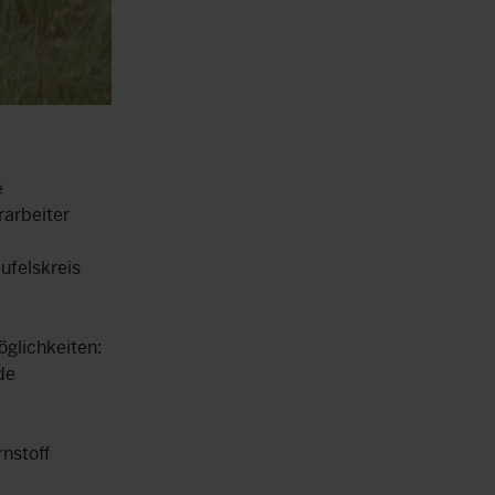
e
rarbeiter
ufelskreis
glichkeiten:
de
rnstoff