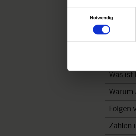
Einwilligungsauswahl
Notwendig
In einem frem
Was ist
Warum a
Folgen 
Zahlen 