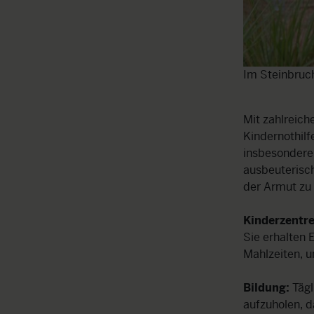
Im Steinbruch
Mit zahlreich
Kindernothilf
insbesondere
ausbeuterisc
der Armut zu
Kinderzentr
Sie erhalten 
Mahlzeiten, u
Bildung:
Tägl
aufzuholen, d