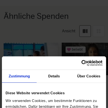
Ähnliche Spenden
Ansicht
beliebt
Zustimmung
Details
Über Cookies
Computerkurs
Bücher
Computerkurs für eine
Bücher für die Bildung
Diese Website verwendet Cookies
bessere Zukunft.
der Kinder.
Wir verwenden Cookies, um bestimmte Funktionen zu
ermöglichen. Dafür benötigen wir Ihre Zustimmung. Sie