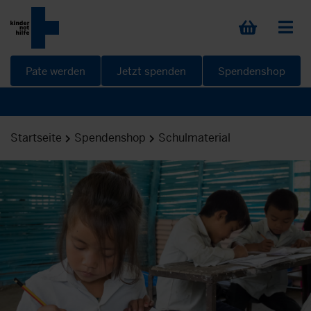
Pate werden
Jetzt spenden
Spendenshop
Startseite
Spendenshop
Schulmaterial